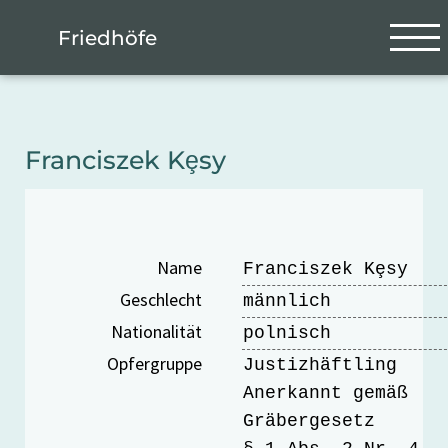
Zum Hauptinhalt springen
Cookie-Einstellungen
Friedhöfe
Franciszek Kȩsy
Name
Franciszek Kȩsy
Geschlecht
männlich
Nationalität
polnisch
Opfergruppe
Justizhäftling
Anerkannt gemäß
Gräbergesetz