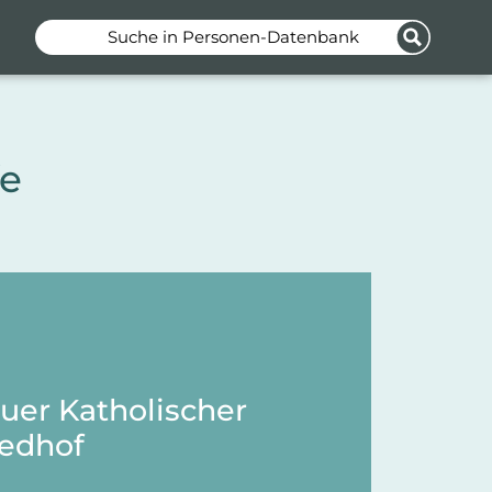
Suche in Personen-Datenbank
fe
uer Katholischer
iedhof