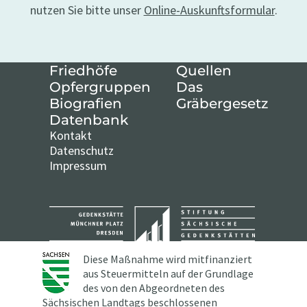
nutzen Sie bitte unser
Online-Auskunftsformular
.
Friedhöfe
Quellen
Opfergruppen
Das
Biografien
Gräbergesetz
Datenbank
Kontakt
Datenschutz
Impressum
Diese Maßnahme wird mitfinanziert
aus Steuermitteln auf der Grundlage
des von den Abgeordneten des
Sächsischen Landtags beschlossenen