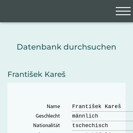
Zum Hauptinhalt springen
Cookie-Einstellungen
Datenbank durchsuchen
František Kareš
Name
František Kareš
Geschlecht
männlich
Nationalität
tschechisch