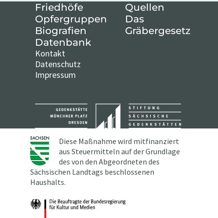
Friedhöfe
Quellen
Opfergruppen
Das
Biografien
Gräbergesetz
Datenbank
Kontakt
Datenschutz
Impressum
Diese Maßnahme wird mitfinanziert
aus Steuermitteln auf der Grundlage
des von den Abgeordneten des
Sächsischen Landtags beschlossenen
Haushalts.