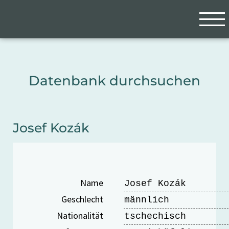
Zum Hauptinhalt springen
Cookie-Einstellungen
Datenbank durchsuchen
Josef Kozák
Name
Josef Kozák
Geschlecht
männlich
Nationalität
tschechisch