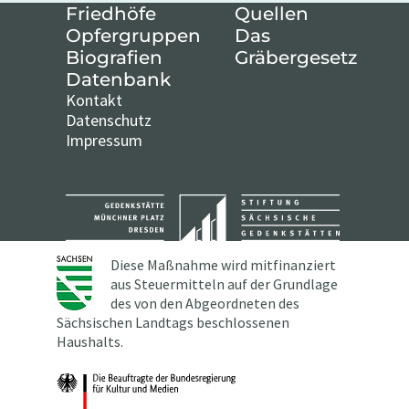
Friedhöfe
Quellen
Opfergruppen
Das
Biografien
Gräbergesetz
Datenbank
Kontakt
Datenschutz
Impressum
Diese Maßnahme wird mitfinanziert
aus Steuermitteln auf der Grundlage
des von den Abgeordneten des
Sächsischen Landtags beschlossenen
Haushalts.