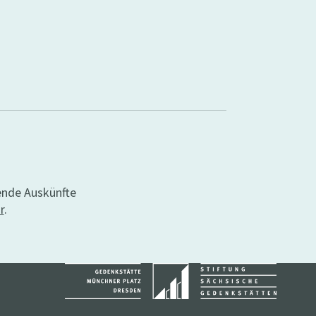
ende Auskünfte
r
.