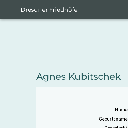
Zum Hauptinhalt springen
Cookie-Einstellungen
Dresdner Friedhöfe
Agnes Kubitschek
Name
Geburtsname
Geschlecht