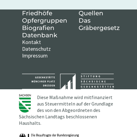
Friedhöfe
Quellen
Opfergruppen
Das
Biografien
Gräbergesetz
Datenbank
Kontakt
Datenschutz
Impressum
Diese Maßnahme wird mitfinanziert
aus Steuermitteln auf der Grundlage
des von den Abgeordneten des
Sächsischen Landtags beschlossenen
Haushalts.