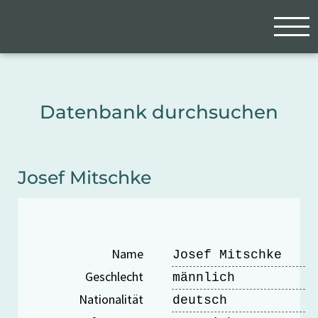
Zum Hauptinhalt springen
Cookie-Einstellungen
Datenbank durchsuchen
Josef Mitschke
Name
Josef Mitschke
Geschlecht
männlich
Nationalität
deutsch