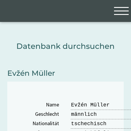
Zum Hauptinhalt springen
Cookie-Einstellungen
Datenbank durchsuchen
Evžén Müller
Name
Evžén Müller
Geschlecht
männlich
Nationalität
tschechisch