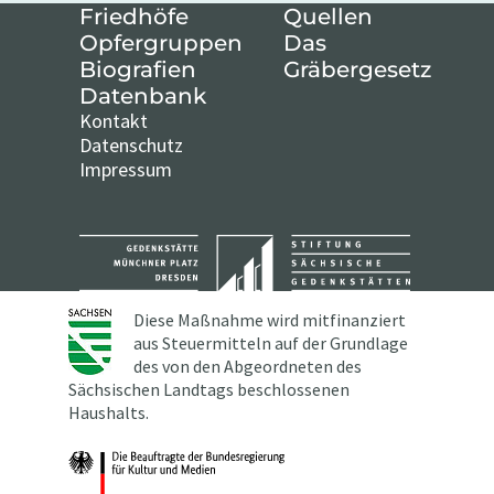
Friedhöfe
Quellen
Opfergruppen
Das
Biografien
Gräbergesetz
Datenbank
Kontakt
Datenschutz
Impressum
Diese Maßnahme wird mitfinanziert
aus Steuermitteln auf der Grundlage
des von den Abgeordneten des
Sächsischen Landtags beschlossenen
Haushalts.