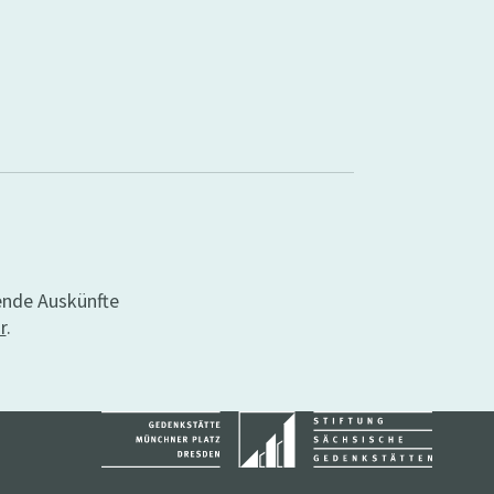
ende Auskünfte
r
.