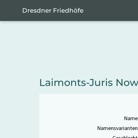
Zum Hauptinhalt springen
Cookie-Einstellungen
Dresdner Friedhöfe
Laimonts-Juris Now
Name
Namensvarianten
Geschlecht