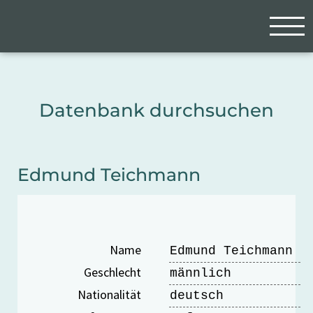
Zum Hauptinhalt springen
Cookie-Einstellungen
Datenbank durchsuchen
Edmund Teichmann
Name
Edmund Teichmann
Geschlecht
männlich
Nationalität
deutsch