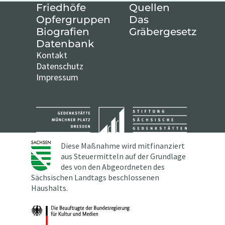
Friedhöfe
Quellen
Opfergruppen
Das
Biografien
Gräbergesetz
Datenbank
Kontakt
Datenschutz
Impressum
Diese Maßnahme wird mitfinanziert
aus Steuermitteln auf der Grundlage
des von den Abgeordneten des
Sächsischen Landtags beschlossenen
Haushalts.