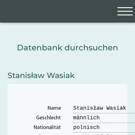
Zum Hauptinhalt springen
Cookie-Einstellungen
Datenbank durchsuchen
Stanisław Wasiak
Name
Stanisław Wasiak
Geschlecht
männlich
Nationalität
polnisch