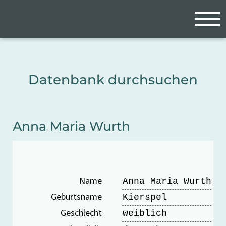
Zum Hauptinhalt springen
Cookie-Einstellungen
Datenbank durchsuchen
Anna Maria Wurth
Name
Anna Maria Wurth
Geburtsname
Kierspel
Geschlecht
weiblich