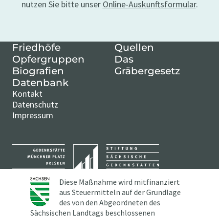
nutzen Sie bitte unser
Online-Auskunftsformular
.
Friedhöfe
Quellen
Opfergruppen
Das
Biografien
Gräbergesetz
Datenbank
Kontakt
Datenschutz
Impressum
Diese Maßnahme wird mitfinanziert
aus Steuermitteln auf der Grundlage
des von den Abgeordneten des
Sächsischen Landtags beschlossenen