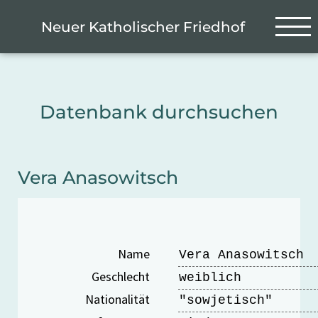
Zum Hauptinhalt springen
Cookie-Einstellungen
Neuer Katholischer Friedhof
Datenbank durchsuchen
Vera Anasowitsch
Name
Vera Anasowitsch
Geschlecht
weiblich
Nationalität
"sowjetisch"