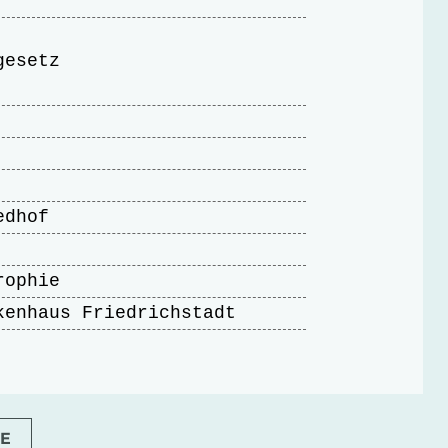
gesetz
edhof
rophie
kenhaus Friedrichstadt
E