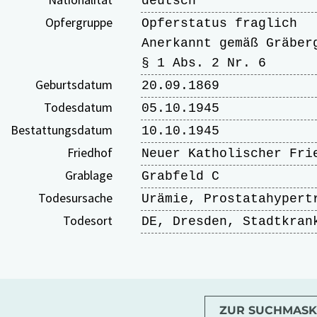
deutsch
Opfergruppe
Opferstatus fraglich
Anerkannt gemäß Gräber
§ 1 Abs. 2 Nr. 6
Geburtsdatum
20.09.1869
Todesdatum
05.10.1945
Bestattungsdatum
10.10.1945
Friedhof
Neuer Katholischer Fri
Grablage
Grabfeld C
Todesursache
Urämie, Prostatahypert
Todesort
DE, Dresden, Stadtkran
ZUR SUCHMASK