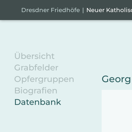
Zum Hauptinhalt springen
Cookie-Einstellungen
Dresdner Friedhöfe
Neuer Katholis
Übersicht
Grabfelder
Georg
Opfergruppen
Biografien
Datenbank