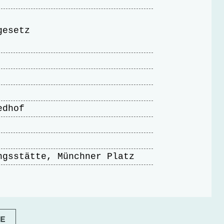
gesetz
edhof
ngsstätte, Münchner Platz
E