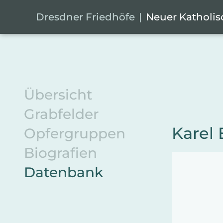
Zum Hauptinhalt springen
Cookie-Einstellungen
Dresdner Friedhöfe
Neuer Katholis
Übersicht
Grabfelder
Karel 
Opfergruppen
Biografien
Datenbank