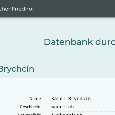
cher Friedhof
Datenbank dur
Brychcín
Name
Karel Brychcín
Geschlecht
männlich
Nationalität