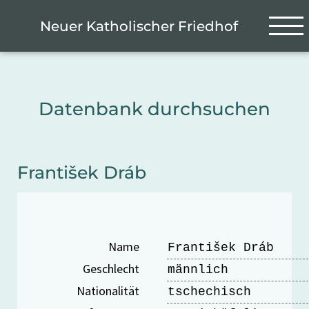
Zum Hauptinhalt springen
Cookie-Einstellungen
Neuer Katholischer Friedhof
Datenbank durchsuchen
František Dráb
Name
František Dráb
Geschlecht
männlich
Nationalität
tschechisch