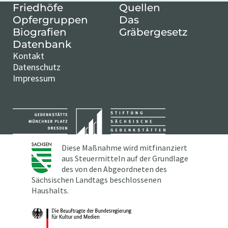
Friedhöfe
Quellen
Opfergruppen
Das
Biografien
Gräbergesetz
Datenbank
Kontakt
Datenschutz
Impressum
Diese Maßnahme wird mitfinanziert
aus Steuermitteln auf der Grundlage
des von den Abgeordneten des
Sächsischen Landtags beschlossenen
Haushalts.