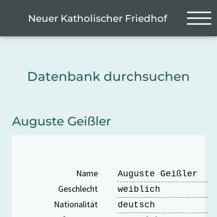
Zum Hauptinhalt springen
Cookie-Einstellungen
Neuer Katholischer Friedhof
Datenbank durchsuchen
Auguste Geißler
Name
Auguste Geißler
Geschlecht
weiblich
Nationalität
deutsch