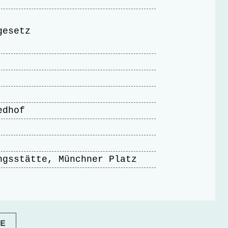
gesetz
edhof
ngsstätte, Münchner Platz
E