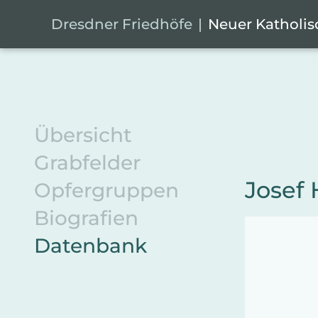
Zum Hauptinhalt springen
Cookie-Einstellungen
Dresdner Friedhöfe
Neuer Katholis
Übersicht
Grabfelder
Josef
Opfergruppen
Biografien
Datenbank