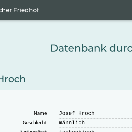
cher Friedhof
Datenbank dur
 Hroch
Name
Josef Hroch
Geschlecht
männlich
Nationalität