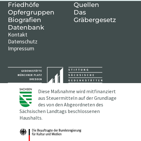
Friedhöfe
Quellen
Opfergruppen
Das
Biografien
Gräbergesetz
Datenbank
Kontakt
Datenschutz
Impressum
Diese Maßnahme wird mitfinanziert
aus Steuermitteln auf der Grundlage
des von den Abgeordneten des
Sächsischen Landtags beschlossenen
Haushalts.