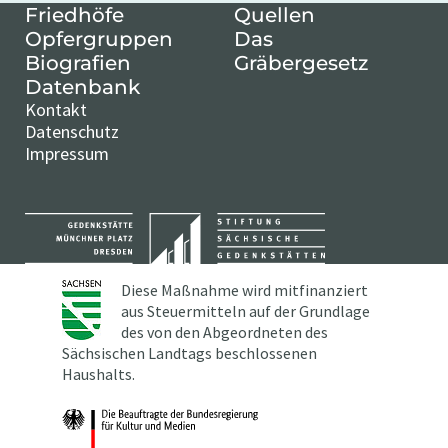
Friedhöfe
Quellen
Opfergruppen
Das
Biografien
Gräbergesetz
Datenbank
Kontakt
Datenschutz
Impressum
Diese Maßnahme wird mitfinanziert
aus Steuermitteln auf der Grundlage
des von den Abgeordneten des
Sächsischen Landtags beschlossenen
Haushalts.