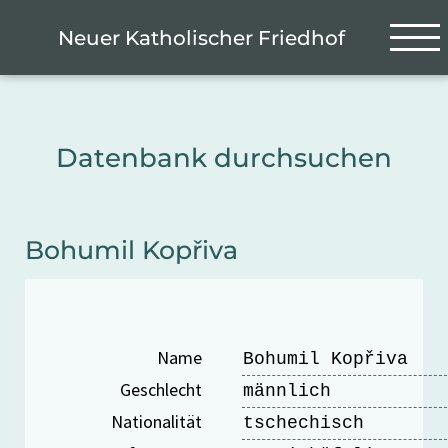
Zum Hauptinhalt springen
Cookie-Einstellungen
Neuer Katholischer Friedhof
Datenbank durchsuchen
Bohumil Kopřiva
Name
Bohumil Kopřiva
Geschlecht
männlich
Nationalität
tschechisch