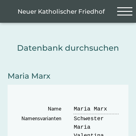
Zum Hauptinhalt springen
Cookie-Einstellungen
Neuer Katholischer Friedhof
Datenbank durchsuchen
Maria Marx
Name
Maria Marx
Namensvarianten
Schwester
Maria
Valentina