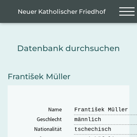
Zum Hauptinhalt springen
Cookie-Einstellungen
Neuer Katholischer Friedhof
Datenbank durchsuchen
František Müller
Name
František Müller
Geschlecht
männlich
Nationalität
tschechisch