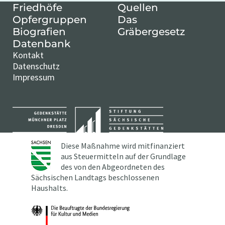
Friedhöfe
Quellen
Opfergruppen
Das
Biografien
Gräbergesetz
Datenbank
Kontakt
Datenschutz
Impressum
Diese Maßnahme wird mitfinanziert
aus Steuermitteln auf der Grundlage
des von den Abgeordneten des
Sächsischen Landtags beschlossenen
Haushalts.