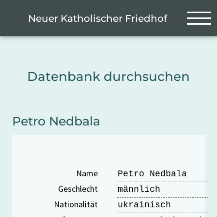
Zum Hauptinhalt springen
Cookie-Einstellungen
Neuer Katholischer Friedhof
Datenbank durchsuchen
Petro Nedbala
Name
Petro Nedbala
Geschlecht
männlich
Nationalität
ukrainisch