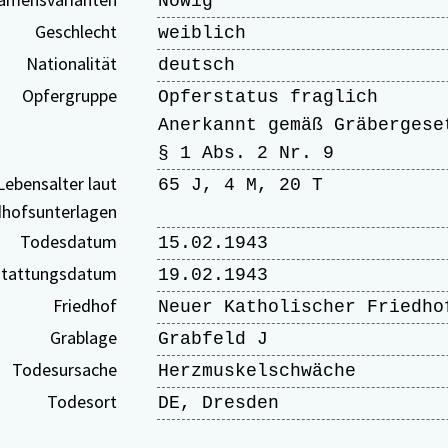
Nowig
Geschlecht
weiblich
Nationalität
deutsch
Opfergruppe
Opferstatus fraglich
Anerkannt gemäß Gräbergese
§ 1 Abs. 2 Nr. 9
Lebensalter laut
65 J, 4 M, 20 T
dhofsunterlagen
Todesdatum
15.02.1943
tattungsdatum
19.02.1943
Friedhof
Neuer Katholischer Friedho
Grablage
Grabfeld J
Todesursache
Herzmuskelschwäche
Todesort
DE, Dresden