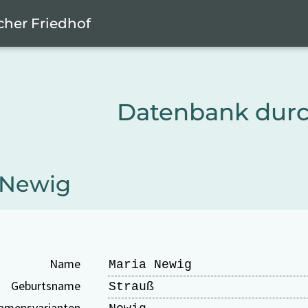
cher Friedhof
Datenbank dur
 Newig
Name
Maria Newig
Geburtsname
Strauß
amensvarianten