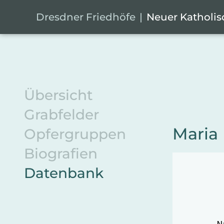
Zum Hauptinhalt springen
Cookie-Einstellungen
Dresdner Friedhöfe
Neuer Katholis
Übersicht
Grabfelder
Maria
Opfergruppen
Biografien
Datenbank
N