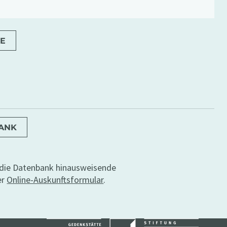
E
BANK
r die Datenbank hinausweisende
er
Online-Auskunftsformular
.