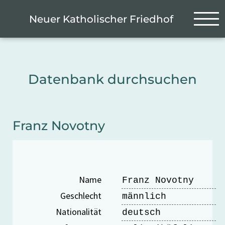
Zum Hauptinhalt springen
Cookie-Einstellungen
Neuer Katholischer Friedhof
Datenbank durchsuchen
Franz Novotny
Name
Franz Novotny
Geschlecht
männlich
Nationalität
deutsch