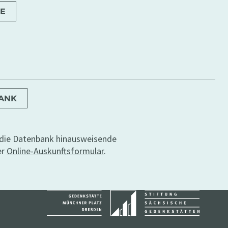
E
BANK
r die Datenbank hinausweisende
er
Online-Auskunftsformular
.