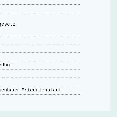
gesetz
edhof
kenhaus Friedrichstadt