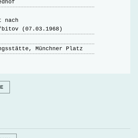
edhof
t nach
řbitov (07.03.1968)
ngsstätte, Münchner Platz
E