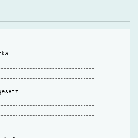
zka
gesetz