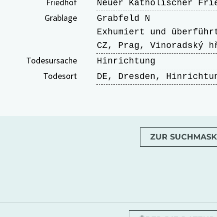
Friedhof
Neuer Katholischer Fri
Grablage
Grabfeld N
Exhumiert und überführ
CZ, Prag, Vinoradský h
Todesursache
Hinrichtung
Todesort
DE, Dresden, Hinrichtu
ZUR SUCHMASK