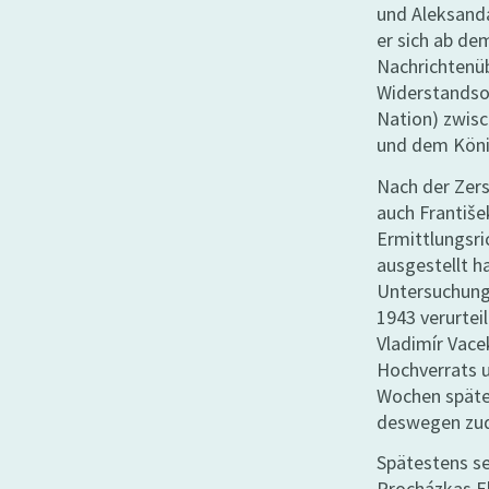
und Aleksanda
er sich ab d
Nachrichtenüb
Widerstandso
Nation) zwis
und dem Köni
Nach der Zer
auch Františe
Ermittlungsri
ausgestellt h
Untersuchungs
1943 verurtei
Vladimír Vace
Hochverrats 
Wochen späte
deswegen zud
Spätestens se
Procházkas Eh