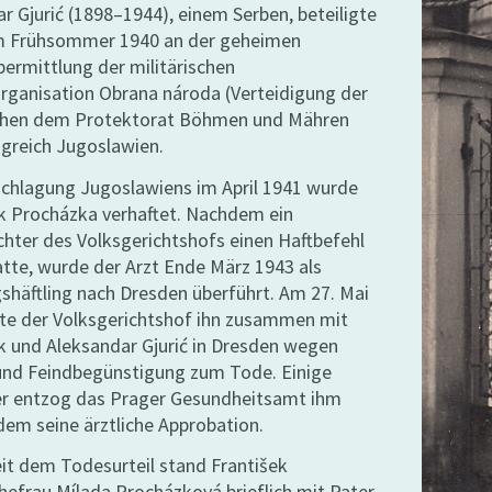
r Gjurić (1898–1944), einem Serben, beteiligte
em Frühsommer 1940 an der geheimen
ermittlung der militärischen
rganisation Obrana národa (Verteidigung der
chen dem Protektorat Böhmen und Mähren
greich Jugoslawien.
schlagung Jugoslawiens im April 1941 wurde
k Procházka verhaftet. Nachdem ein
chter des Volksgerichtshofs einen Haftbefehl
atte, wurde der Arzt Ende März 1943 als
häftling nach Dresden überführt. Am 27. Mai
lte der Volksgerichtshof ihn zusammen mit
k und Aleksandar Gjurić in Dresden wegen
und Feindbegünstigung zum Tode. Einige
r entzog das Prager Gesundheitsamt ihm
em seine ärztliche Approbation.
it dem Todesurteil stand František
efrau Mílada Procházková brieflich mit Pater