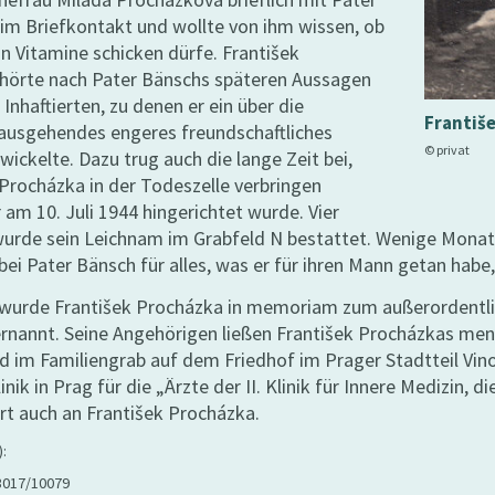
im Briefkontakt und wollte von ihm wissen, ob
n Vitamine schicken dürfe. František
hörte nach Pater Bänschs späteren Aussagen
Inhaftierten, zu denen er ein über die
Františ
ausgehendes engeres freundschaftliches
© privat
wickelte. Dazu trug auch die lange Zeit bei,
 Procházka in der Todeszelle verbringen
 am 10. Juli 1944 hingerichtet wurde. Vier
wurde sein Leichnam im Grabfeld N bestattet. Wenige Monat
ei Pater Bänsch für alles, was er für ihren Mann getan habe
 wurde František Procházka in memoriam zum außerordentlic
rnannt. Seine Angehörigen ließen František Procházkas me
d im Familiengrab auf dem Friedhof im Prager Stadtteil Vin
inik in Prag für die „Ärzte der II. Klinik für Innere Medizin, 
rt auch an František Procházka.
):
 3017/10079