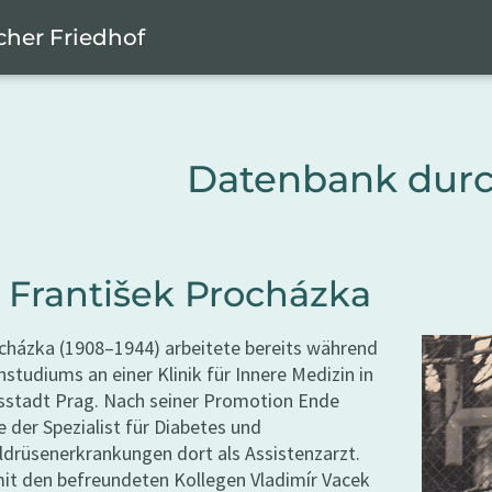
cher Friedhof
Datenbank dur
 František Procházka
cházka (1908–1944) arbeitete bereits während
nstudiums an einer Klinik für Innere Medizin in
sstadt Prag. Nach seiner Promotion Ende
e der Spezialist für Diabetes und
drüsenerkrankungen dort als Assistenzarzt.
t den befreundeten Kollegen Vladimír Vacek