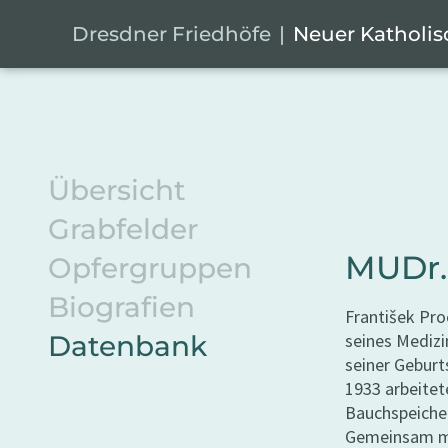
Zum Hauptinhalt springen
Cookie-Einstellungen
Dresdner Friedhöfe
Neuer Katholis
Übersicht
Grabfelder
MUDr.
Opfergruppen
Biografien
František Pro
Datenbank
seines Medizi
seiner Geburt
1933 arbeitet
Bauchspeichel
Gemeinsam mi