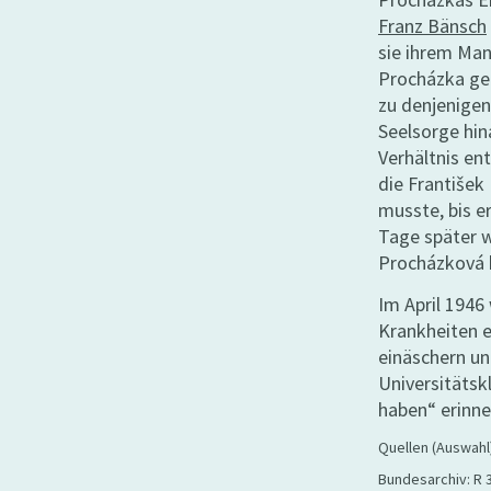
Franz Bänsch
sie ihrem Man
Procházka ge
zu denjenigen 
Seelsorge hin
Verhältnis ent
die František
musste, bis er
Tage später 
Procházková b
Im April 1946
Krankheiten e
einäschern un
Universitätskl
haben“ erinne
Quellen (Auswahl
Bundesarchiv: R