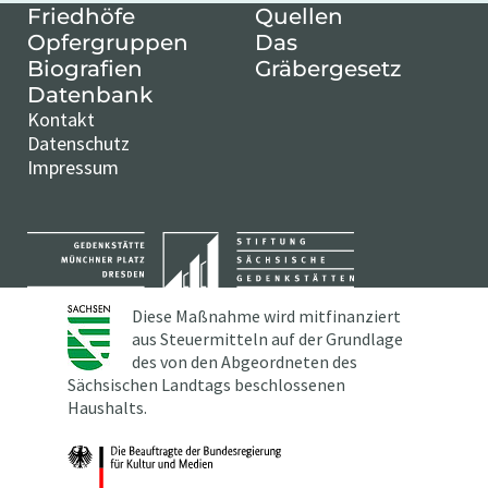
Friedhöfe
Quellen
Opfergruppen
Das
Biografien
Gräbergesetz
Datenbank
Kontakt
Datenschutz
Impressum
Diese Maßnahme wird mitfinanziert
aus Steuermitteln auf der Grundlage
des von den Abgeordneten des
Sächsischen Landtags beschlossenen
Haushalts.