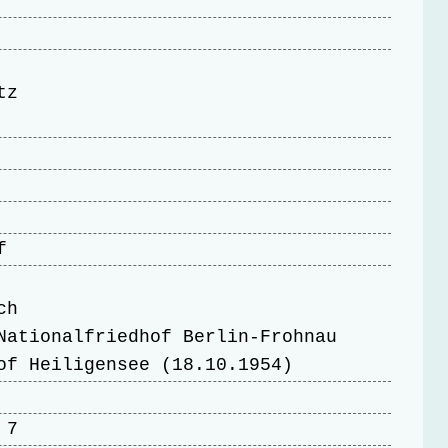
tz
f
ch
Nationalfriedhof Berlin-Frohnau
of Heiligensee (18.10.1954)
 7