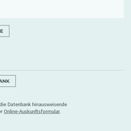
E
BANK
r die Datenbank hinausweisende
er
Online-Auskunftsformular
.