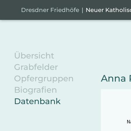
Zum Hauptinhalt springen
Cookie-Einstellungen
Dresdner Friedhöfe
Neuer Katholis
Übersicht
Grabfelder
Anna 
Opfergruppen
Biografien
Datenbank
N