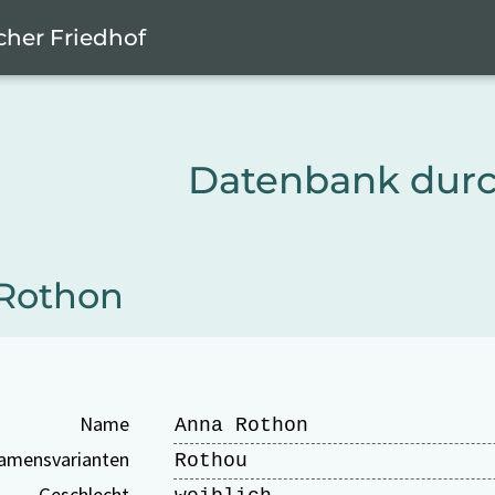
cher Friedhof
Datenbank dur
Rothon
Name
Anna Rothon
amensvarianten
Rothou
Geschlecht