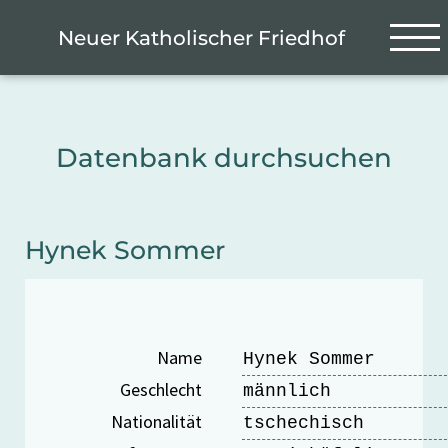
Zum Hauptinhalt springen
Cookie-Einstellungen
Neuer Katholischer Friedhof
Datenbank durchsuchen
Hynek Sommer
Name
Hynek Sommer
Geschlecht
männlich
Nationalität
tschechisch