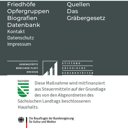
Friedhöfe
Quellen
Opfergruppen
Das
Biografien
Gräbergesetz
Datenbank
Kontakt
Datenschutz
Impressum
Diese Maßnahme wird mitfinanziert
aus Steuermitteln auf der Grundlage
des von den Abgeordneten des
Sächsischen Landtags beschlossenen
Haushalts.