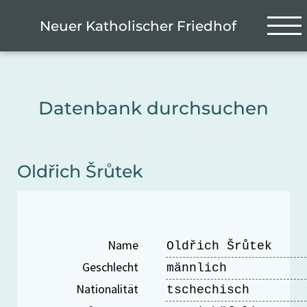
Zum Hauptinhalt springen
Cookie-Einstellungen
Neuer Katholischer Friedhof
Datenbank durchsuchen
Oldřich Šrůtek
Name
Oldřich Šrůtek
Geschlecht
männlich
Nationalität
tschechisch