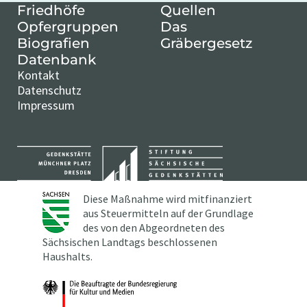
Friedhöfe
Quellen
Opfergruppen
Das
Biografien
Gräbergesetz
Datenbank
Kontakt
Datenschutz
Impressum
Diese Maßnahme wird mitfinanziert
aus Steuermitteln auf der Grundlage
des von den Abgeordneten des
Sächsischen Landtags beschlossenen
Haushalts.