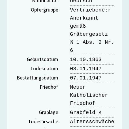
Nationalität
deutsch
Opfergruppe
Vertriebene:r
Anerkannt
gemäß
Gräbergesetz
§ 1 Abs. 2 Nr.
6
Geburtsdatum
10.10.1863
Todesdatum
03.01.1947
Bestattungsdatum
07.01.1947
Friedhof
Neuer
Katholischer
Friedhof
Grablage
Grabfeld K
Todesursache
Altersschwäche