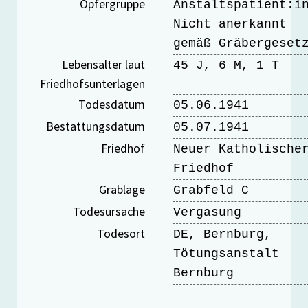
Opfergruppe
Anstaltspatient:i
Nicht anerkannt
gemäß Gräbergeset
Lebensalter laut
45 J, 6 M, 1 T
Friedhofsunterlagen
Todesdatum
05.06.1941
Bestattungsdatum
05.07.1941
Friedhof
Neuer Katholische
Friedhof
Grablage
Grabfeld C
Todesursache
Vergasung
Todesort
DE, Bernburg,
Tötungsanstalt
Bernburg