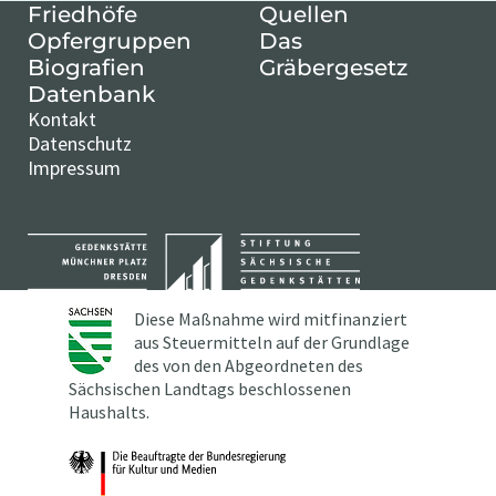
Friedhöfe
Quellen
Opfergruppen
Das
Biografien
Gräbergesetz
Datenbank
Kontakt
Datenschutz
Impressum
Diese Maßnahme wird mitfinanziert
aus Steuermitteln auf der Grundlage
des von den Abgeordneten des
Sächsischen Landtags beschlossenen
Haushalts.