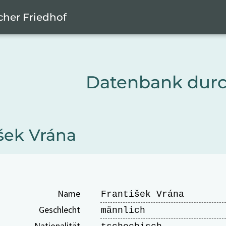
cher Friedhof
Datenbank dur
šek Vrána
Name
František Vrána
Geschlecht
männlich
Nationalität