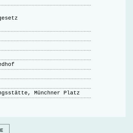
gesetz
edhof
ngsstätte, Münchner Platz
E