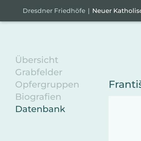
Zum Hauptinhalt springen
Cookie-Einstellungen
Dresdner Friedhöfe
Neuer Katholis
Übersicht
Grabfelder
Franti
Opfergruppen
Biografien
Datenbank