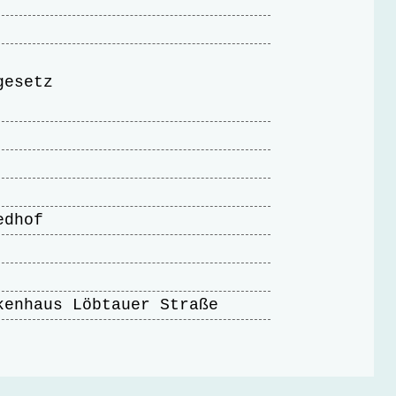
gesetz
edhof
kenhaus Löbtauer Straße