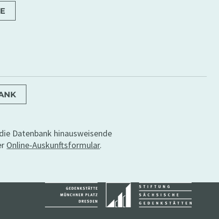
E
BANK
r die Datenbank hinausweisende
er
Online-Auskunftsformular
.