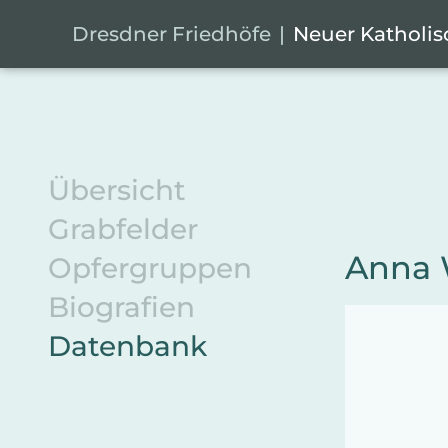
Zum Hauptinhalt springen
Cookie-Einstellungen
Dresdner Friedhöfe
Neuer Katholis
Übersicht
Grabfelder
Anna 
Opfergruppen
Biografien
Datenbank