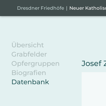
Zum Hauptinhalt springen
Cookie-Einstellungen
Dresdner Friedhöfe
Neuer Katholis
Übersicht
Grabfelder
Josef 
Opfergruppen
Biografien
Datenbank