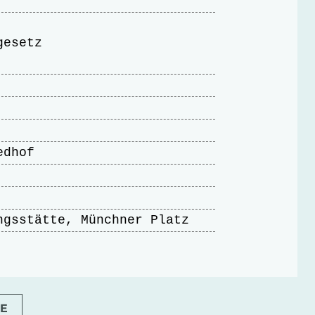
gesetz
edhof
ngsstätte, Münchner Platz
E