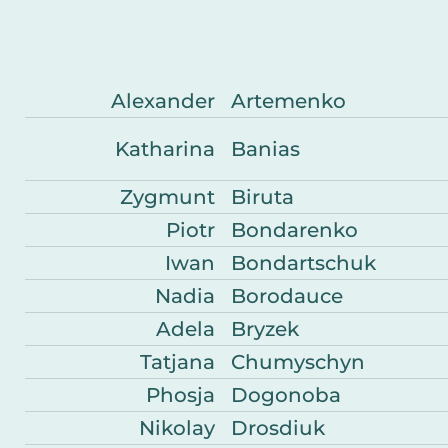
Bio
Alexander
Artemenko
Katharina
Banias
Zygmunt
Biruta
Piotr
Bondarenko
Iwan
Bondartschuk
Nadia
Borodauce
Adela
Bryzek
Tatjana
Chumyschyn
Phosja
Dogonoba
Nikolay
Drosdiuk