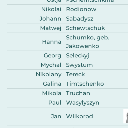
Nikolai
Rodionow
Johann
Sabadysz
Matwej
Schewtschuk
Schumko, geb.
Hanna
Jakowenko
Georg
Seleckyj
Mychal
Swystum
Nikolany
Tereck
Galina
Timtschenko
Mikola
Truchan
Paul
Wasylyszyn
Jan
Wilkorod