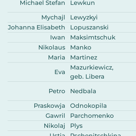
Michael Stefan
Lewkun
Mychajl
Lewyzkyi
Johanna Elisabeth
Lopuszanski
Iwan
Maksimtschuk
Nikolaus
Manko
Maria
Martinez
Mazurkiewicz,
Eva
geb. Libera
Petro
Nedbala
Praskowja
Odnokopila
Gawril
Parchomenko
Nikolaj
Plys
Ustja
Pschenitschkina