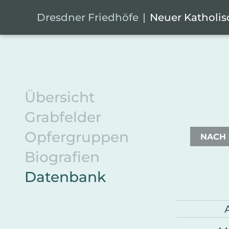
Zum Hauptinhalt springen
Cookie-Einstellungen
Dresdner Friedhöfe
Neuer Katholis
Übersicht
Grabfelder
Opfergruppen
NACH
Biografien
Datenbank