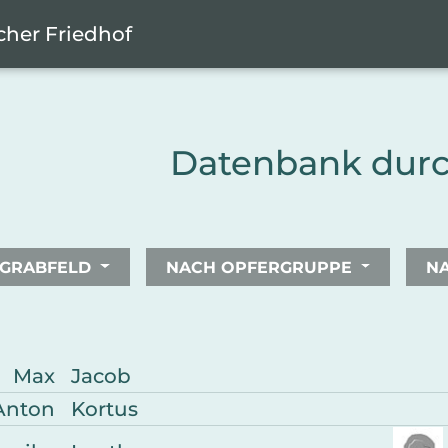
cher Friedhof
Datenbank dur
 GRABFELD
NACH OPFERGRUPPE
NA
Biograp
Max
Jacob
Anton
Kortus