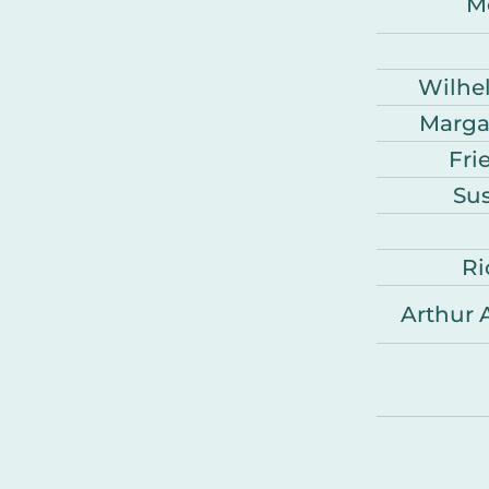
M
Wilhe
Marga
Fri
Su
Ri
Arthur 