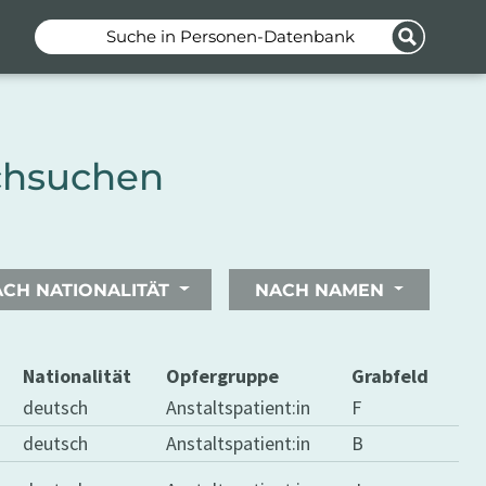
Suche in Personen-Datenbank
chsuchen
CH NATIONALITÄT
NACH NAMEN
hie
Nationalität
Opfergruppe
Grabfeld
deutsch
Anstaltspatient:in
F
deutsch
Anstaltspatient:in
B