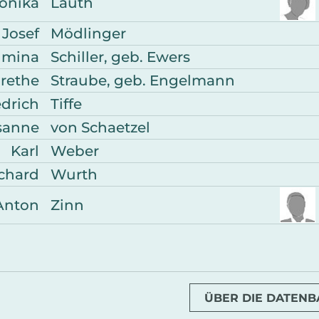
onika
Lauth
Josef
Mödlinger
lmina
Schiller, geb. Ewers
rethe
Straube, geb. Engelmann
edrich
Tiffe
sanne
von Schaetzel
Karl
Weber
chard
Wurth
Anton
Zinn
ÜBER DIE DATEN